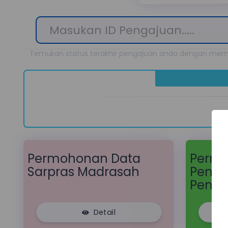
Temukan status terakhir pengajuan anda dengan mema
Permohonan Data
Perm
Sarpras Madrasah
Penga
Pembe
Detail