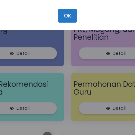
OK
honan Study
Permohonan Izin 
ng
PKL, Magang, da
Penelitian
Detail
Detail
 Rekomendasi
Permohonan Da
a
Guru
Detail
Detail