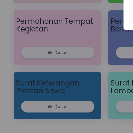
Permohonan Tempat
Permo
Kegiatan
Bandi
Detail
Surat Keterangan
Surat
Prestasi Siswa
Lomb
Detail