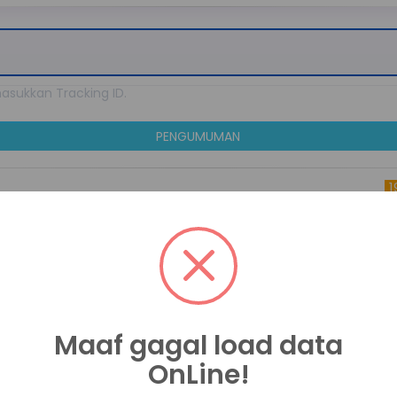
sukkan Tracking ID.
PENGUMUMAN
19 Ja
ohonan
Penggunaan AT
daan Alat
lajaran
Maaf gagal load data
OnLine!
Detail
Detail