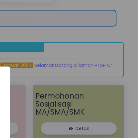
nuari 2024
Selamat Datang di laman PTSP Online MTsN 15 T
K
Permohonan
Sosialisasi
MA/SMA/SMK
Detail