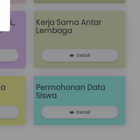
PPL,
Kerja Sama Antar
n
Lembaga
Detail
ta
Permohonan Data
Siswa
Detail